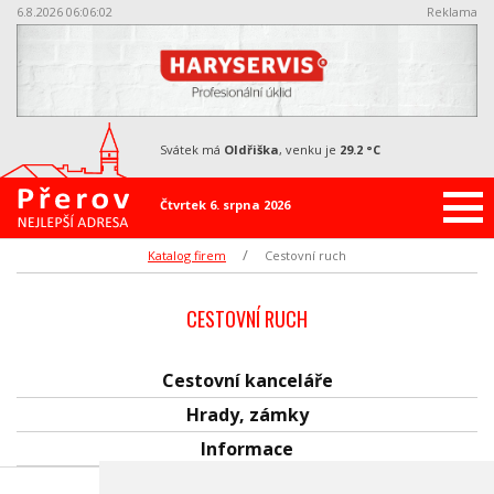
6.8.2026 06:06:02
Reklama
svátek má
Oldřiška
, venku je
29.2 °C
Čtvrtek 6. srpna 2026
Katalog firem
Cestovní ruch
CESTOVNÍ RUCH
Cestovní kanceláře
Hrady, zámky
Informace