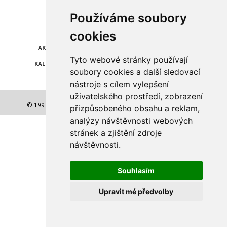
Najdete nás také na
Používáme soubory
ZPRÁVY
KATALOG FIREM
cookies
AKCE A SLEVY
POLEDNÍ MENU
Tyto webové stránky používají
KALENDÁŘ AKCÍ
POČASÍ
soubory cookies a další sledovací
nástroje s cílem vylepšení
uživatelského prostředí, zobrazení
© 1997-2026 NEJLEPŠÍ ADRESA a.s. Všechna práva vyhrazena.
přizpůsobeného obsahu a reklam,
analýzy návštěvnosti webových
stránek a zjištění zdroje
návštěvnosti.
Souhlasím
Upravit mé předvolby