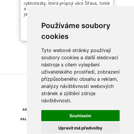
cyklostezky, která propojí ulice Šířava, Svisle
a R. Stokláskové. Realizace by měla začít na
jaře roku 2027.
Používáme soubory
cookies
Tyto webové stránky používají
soubory cookies a další sledovací
nástroje s cílem vylepšení
uživatelského prostředí, zobrazení
přizpůsobeného obsahu a reklam,
Najdete nás také na
analýzy návštěvnosti webových
stránek a zjištění zdroje
ZPRÁVY
KATALOG FIREM
návštěvnosti.
AKCE A SLEVY
POLEDNÍ MENU
Souhlasím
KALENDÁŘ AKCÍ
POČASÍ
Upravit mé předvolby