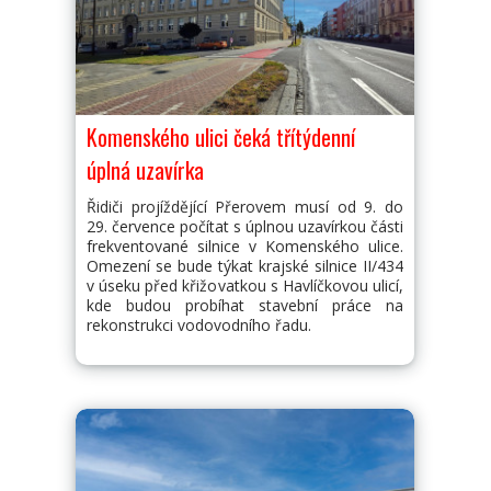
Komenského ulici čeká třítýdenní
úplná uzavírka
Řidiči projíždějící Přerovem musí od 9. do
29. července počítat s úplnou uzavírkou části
frekventované silnice v Komenského ulice.
Omezení se bude týkat krajské silnice II/434
v úseku před křižovatkou s Havlíčkovou ulicí,
kde budou probíhat stavební práce na
rekonstrukci vodovodního řadu.