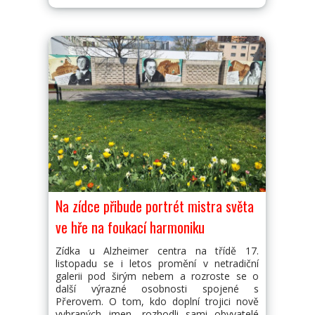
Na zídce přibude portrét mistra světa
ve hře na foukací harmoniku
Zídka u Alzheimer centra na třídě 17.
listopadu se i letos promění v netradiční
galerii pod širým nebem a rozroste se o
další výrazné osobnosti spojené s
Přerovem. O tom, kdo doplní trojici nově
vybraných jmen, rozhodli sami obyvatelé