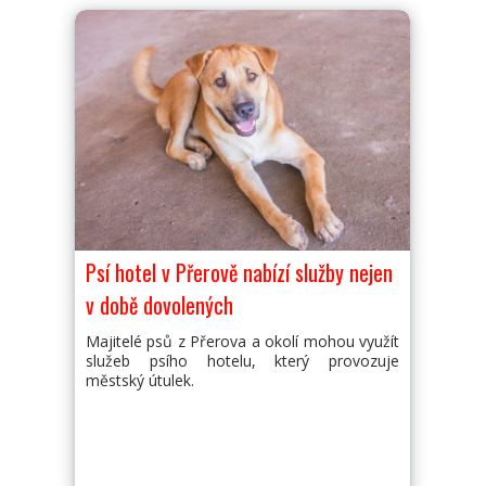
Psí hotel v Přerově nabízí služby nejen
v době dovolených
Majitelé psů z Přerova a okolí mohou využít
služeb psího hotelu, který provozuje
městský útulek.