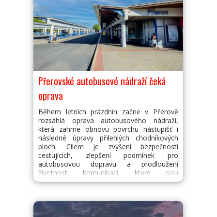
Přerovské autobusové nádraží čeká
oprava
Během letních prázdnin začne v Přerově
rozsáhlá oprava autobusového nádraží,
která zahrne obnovu povrchu nástupišť i
následné úpravy přilehlých chodníkových
ploch. Cílem je zvýšení bezpečnosti
cestujících, zlepšení podmínek pro
autobusovou dopravu a prodloužení
životnosti komunikací, které jsou
dlouhodobě vystaveny vysokému zatížení.
Podle harmonogramu bude oprava
nástupišť číslo 3 a 4 probíhat od 9. do 17.
července. Oprava vjezdu do areálu
autobusového nádraží a nástupišť číslo 1 a 2