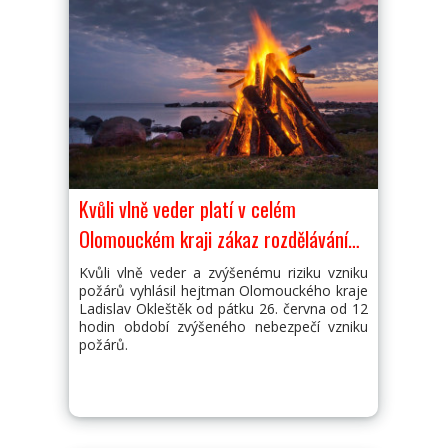
je naplánována od 27. července do 5. srpna.
Následné úpravy chodníkových ploch
začnou v průběhu srpna. Tato investice
přijde město na 4,9 milionu bez daně.
Kvůli vlně veder platí v celém
Olomouckém kraji zákaz rozdělávání
ohňů v přírodě
Kvůli vlně veder a zvýšenému riziku vzniku
požárů vyhlásil hejtman Olomouckého kraje
Ladislav Okleštěk od pátku 26. června od 12
hodin období zvýšeného nebezpečí vzniku
požárů.