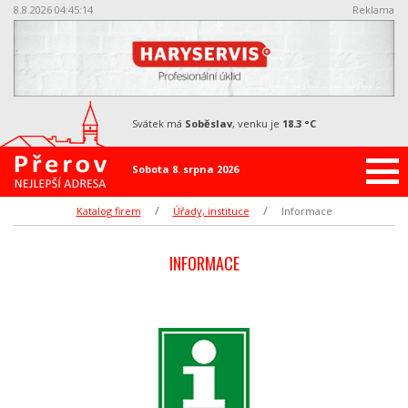
8.8.2026 04:45:14
Reklama
svátek má
Soběslav
, venku je
18.3 °C
Sobota 8. srpna 2026
Katalog firem
Úřady, instituce
Informace
INFORMACE