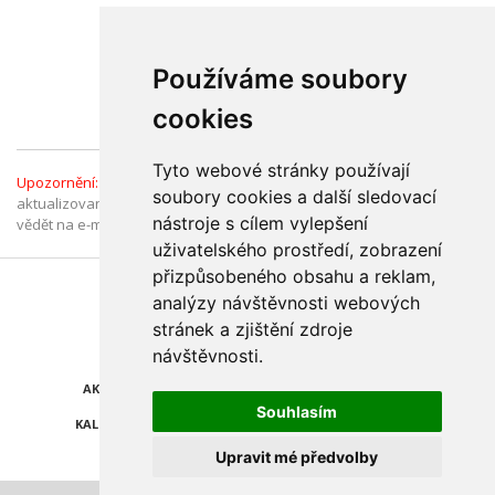
581784411
Používáme soubory
Přidat do
oblíbených
(21)
cookies
Tyto webové stránky používají
Upozornění:
Informace v Katalogu firem jsou ověřené a průběžně
soubory cookies a další sledovací
aktualizované. Pokud jste přesto narazili na chybný údaj, dejte nám
nástroje s cílem vylepšení
vědět na e-mail:
katalog@olomouc.cz
. Děkujeme.
uživatelského prostředí, zobrazení
přizpůsobeného obsahu a reklam,
Najdete nás také na
analýzy návštěvnosti webových
stránek a zjištění zdroje
ZPRÁVY
KATALOG FIREM
návštěvnosti.
AKCE A SLEVY
POLEDNÍ MENU
Souhlasím
KALENDÁŘ AKCÍ
POČASÍ
Upravit mé předvolby