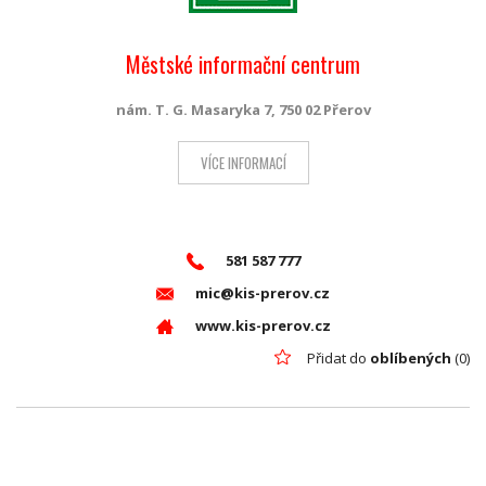
Městské informační centrum
nám. T. G. Masaryka 7, 750 02 Přerov
VÍCE INFORMACÍ
581 587 777
mic@kis-prerov.cz
www.kis-prerov.cz
Přidat do
oblíbených
(0)