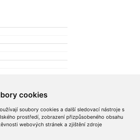
bory cookies
8. srp
29. čvc
2. srp
6. srp
c
31. čvc
4. srp
užívají soubory cookies a další sledovací nástroje s
elského prostředí, zobrazení přizpůsobeného obsahu
těvnosti webových stránek a zjištění zdroje