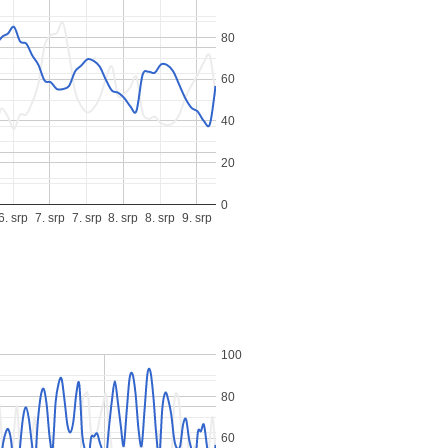
80
60
40
20
0
6. srp
7. srp
7. srp
8. srp
8. srp
9. srp
100
80
60