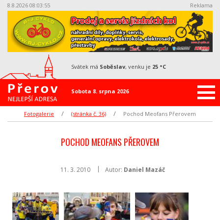
8.8.2026 08:03:55
Reklama
svátek má
Soběslav
, venku je
25 °C
Sobota 8. srpna 2026
Fotogalerie
(stránka č. 36)
Pochod Meofans Přerovem
POCHOD MEOFANS PŘEROVEM
11. 3. 2010
Autor:
Daniel Mazáč