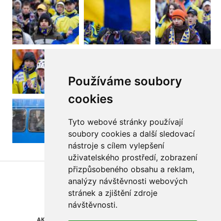
Používáme soubory
cookies
Tyto webové stránky používají
soubory cookies a další sledovací
nástroje s cílem vylepšení
uživatelského prostředí, zobrazení
přizpůsobeného obsahu a reklam,
Najdete nás také na
analýzy návštěvnosti webových
stránek a zjištění zdroje
ZPRÁVY
KATALOG FIREM
návštěvnosti.
AKCE A SLEVY
POLEDNÍ MENU