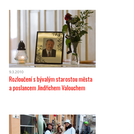
9.3.2010
Rozloučení s bývalým starostou města
a poslancem Jindřichem Valouchem