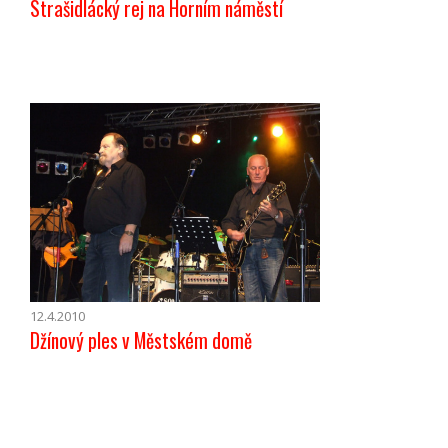
Strašidlácký rej na Horním náměstí
12.4.2010
Džínový ples v Městském domě