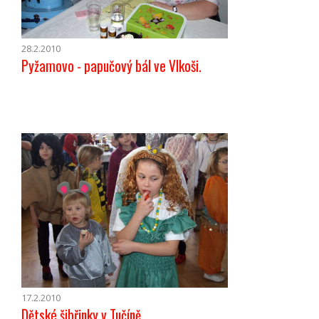
28.2.2010
Pyžamovo - papučový bál ve Vlkoši.
17.2.2010
Dětské šibřinky v Tučíně