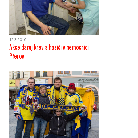
12.3.2010
Akce daruj krev s hasiči v nemocnici
Přerov