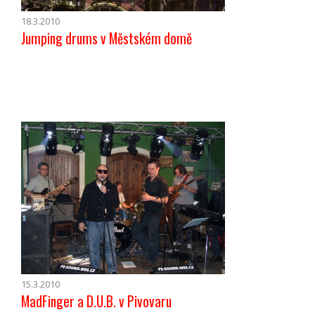
18.3.2010
Jumping drums v Městském domě
15.3.2010
MadFinger a D.U.B. v Pivovaru