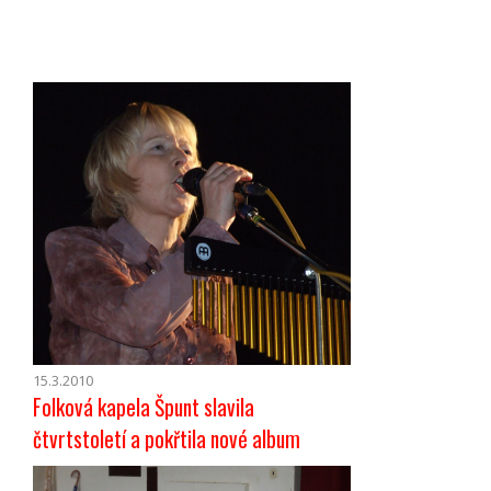
15.3.2010
Folková kapela Špunt slavila
čtvrtstoletí a pokřtila nové album