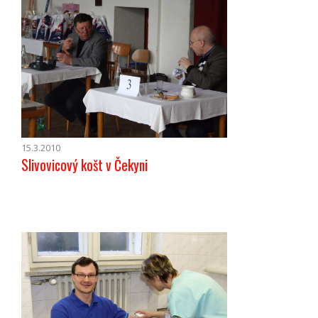
15.3.2010
Slivovicový košt v Čekyni