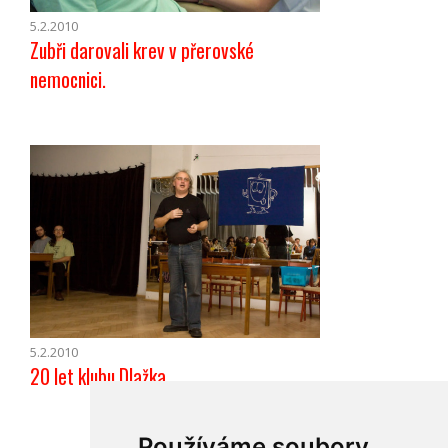
5.2.2010
Zubři darovali krev v přerovské
nemocnici.
5.2.2010
20 let klubu Dlažka
Používáme soubory