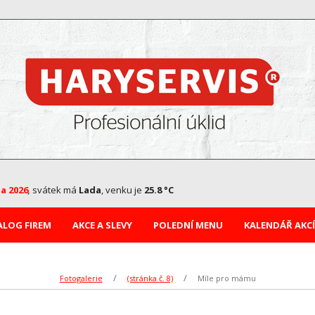
na 2026
,
svátek má
Lada
, venku je
25.8 °C
ALOG FIREM
AKCE A SLEVY
POLEDNÍ MENU
KALENDÁŘ AKCÍ
Fotogalerie
(stránka č. 8)
Míle pro mámu