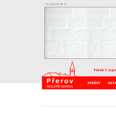
7.8.2026 09:08:11
Pátek 7. srp
ZPRÁVY
KAT