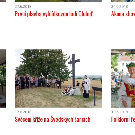
27.6.2018
24.6.2018
První plavba vyhlídkovou lodí Ololoď
Akuna sho
17.6.2018
10.6.2018
Svěcení kříže na Švédských šancích
Folklorní 