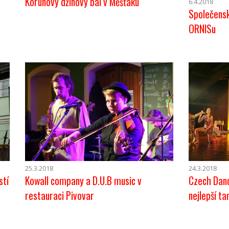
Korunový džínový bál v Měšťáku
6.4.2018
Společensk
ORNISu
25.3.2018
24.3.2018
stí
Kowall company a D.U.B music v
Czech Danc
restauraci Pivovar
nejlepší t