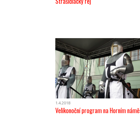
Strašidlácký rej
1.4.2018
Velikonoční program na Horním námě