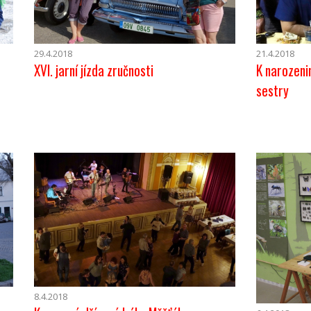
29.4.2018
21.4.2018
XVI. jarní jízda zručnosti
K narozeni
sestry
8.4.2018