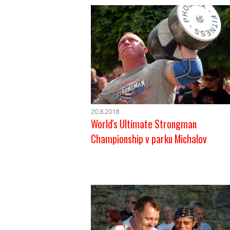
20.8.2018
World's Ultimate Strongman
Championship v parku Michalov