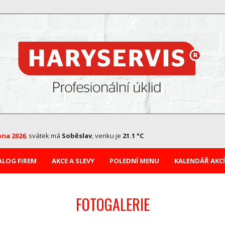
pna 2026
,
svátek má
Soběslav
, venku je
21.1 °C
ALOG FIREM
AKCE A SLEVY
POLEDNÍ MENU
KALENDÁŘ AKCÍ
FOTOGALERIE