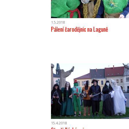
1.5.2018
Pálení čarodějnic na Laguně
15.4.2018