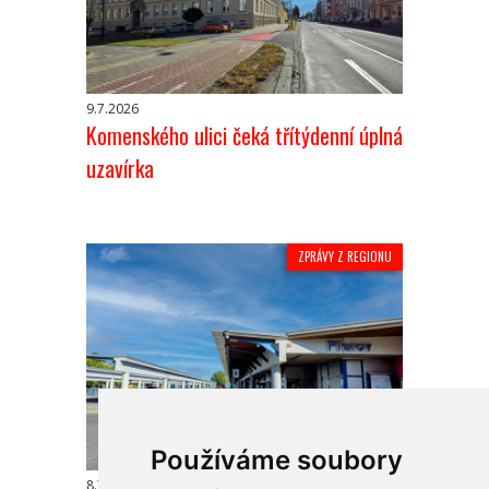
9.7.2026
Komenského ulici čeká třítýdenní úplná
uzavírka
ZPRÁVY Z REGIONU
Používáme soubory
8.7.2026