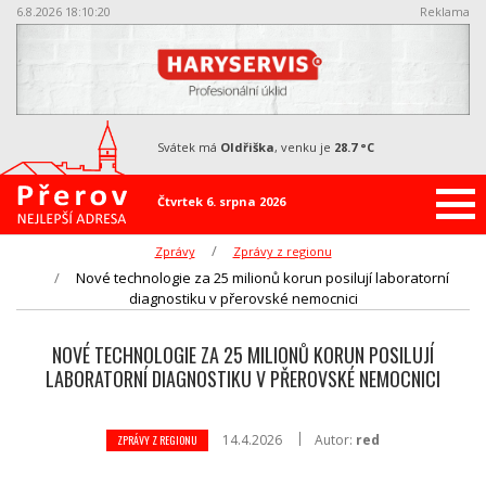
6.8.2026 18:10:21
Reklama
svátek má
Oldřiška
, venku je
28.7 °C
Čtvrtek 6. srpna 2026
Zprávy
Zprávy z regionu
Nové technologie za 25 milionů korun posilují laboratorní
diagnostiku v přerovské nemocnici
NOVÉ TECHNOLOGIE ZA 25 MILIONŮ KORUN POSILUJÍ
LABORATORNÍ DIAGNOSTIKU V PŘEROVSKÉ NEMOCNICI
14.4.2026
Autor:
red
ZPRÁVY Z REGIONU