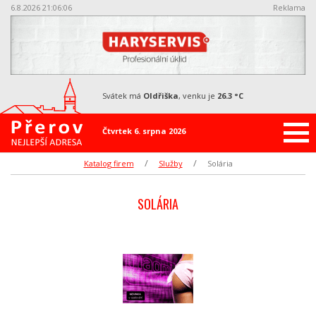
6.8.2026 21:06:06
Reklama
svátek má
Oldřiška
, venku je
26.3 °C
Čtvrtek 6. srpna 2026
Katalog firem
Služby
Solária
SOLÁRIA