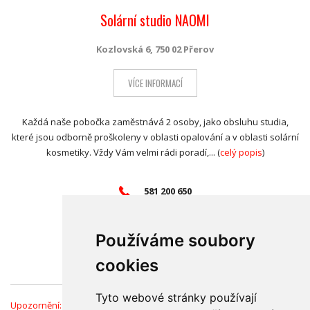
Solární studio NAOMI
Kozlovská 6, 750 02 Přerov
VÍCE INFORMACÍ
Každá naše pobočka zaměstnává 2 osoby, jako obsluhu studia,
které jsou odborně proškoleny v oblasti opalování a v oblasti solární
kosmetiky. Vždy Vám velmi rádi poradí,... (
celý popis
)
581 200 650
exunteam@seznam.cz
www.studionaomi.cz
Používáme soubory
Přidat do
oblíbených
(6)
cookies
Tyto webové stránky používají
Upozornění:
Informace v Katalogu firem jsou ověřené a průběžně