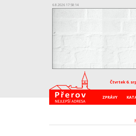
6.8.2026 17:58:14
Čtvrtek 6. sr
ZPRÁVY
KAT
K