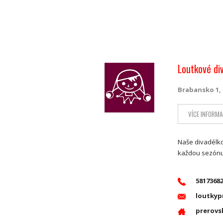
Loutkové d
Brabansko 1, 
VÍCE INFORMA
Naše divadélko
každou sezónu 
5817368
loutkyp
prerovs