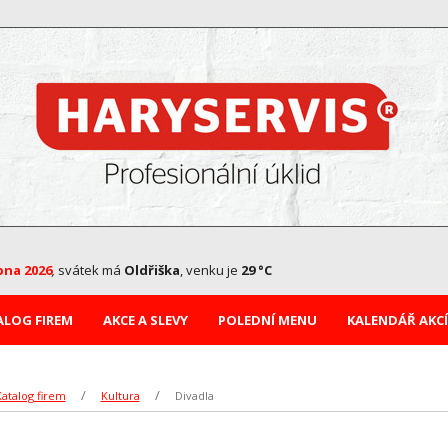
pna 2026
,
svátek má
Oldřiška
, venku je
29 °C
ALOG FIREM
AKCE A SLEVY
POLEDNÍ MENU
KALENDÁŘ AKCÍ
atalog firem
Kultura
Divadla