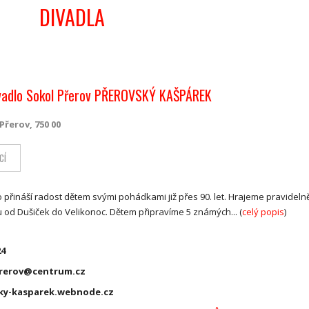
DIVADLA
ivadlo Sokol Přerov PŘEROVSKÝ KAŠPÁREK
Přerov, 750 00
CÍ
 přináší radost dětem svými pohádkami již přes 90. let. Hrajeme pravideln
od Dušiček do Velikonoc. Dětem připravíme 5 známých... (
celý popis
)
24
rerov@centrum.cz
ky-kasparek.webnode.cz