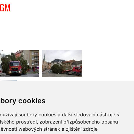
TGM
bory cookies
užívají soubory cookies a další sledovací nástroje s
elského prostředí, zobrazení přizpůsobeného obsahu
těvnosti webových stránek a zjištění zdroje
POLEDNÍ MENU
KALENDÁŘ AKCÍ
POČASÍ