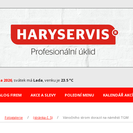
na 2026
,
svátek má
Lada
, venku je
23.5 °C
ALOG FIREM
AKCE A SLEVY
POLEDNÍ MENU
KALENDÁŘ AKCÍ
Fotogalerie
(stránka č. 5)
Vánočního strom dorazil na náměstí TGM