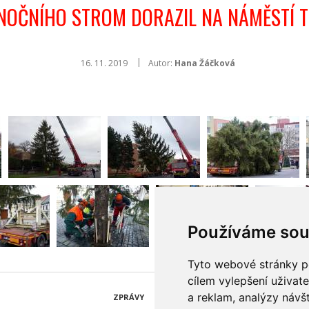
NOČNÍHO STROM DORAZIL NA NÁMĚSTÍ 
16. 11. 2019
Autor:
Hana Žáčková
Používáme sou
Tyto webové stránky po
cílem vylepšení uživat
a reklam, analýzy návš
ZPRÁVY
KATALOG FIREM
AKCE A SLEVY