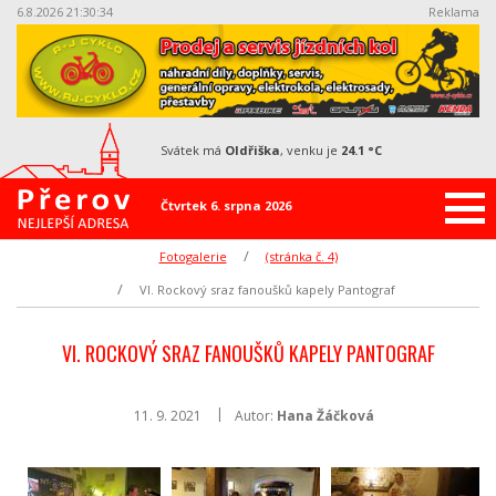
6.8.2026 21:30:34
Reklama
svátek má
Oldřiška
, venku je
24.1 °C
Čtvrtek 6. srpna 2026
Fotogalerie
(stránka č. 4)
VI. Rockový sraz fanoušků kapely Pantograf
VI. ROCKOVÝ SRAZ FANOUŠKŮ KAPELY PANTOGRAF
11. 9. 2021
Autor:
Hana Žáčková