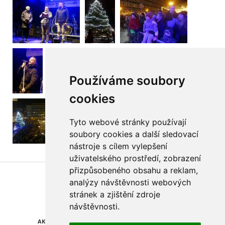
Používáme soubory
cookies
Tyto webové stránky používají
soubory cookies a další sledovací
nástroje s cílem vylepšení
uživatelského prostředí, zobrazení
přizpůsobeného obsahu a reklam,
Najdete nás také na
analýzy návštěvnosti webových
stránek a zjištění zdroje
ZPRÁVY
KATALOG FIREM
návštěvnosti.
AKCE A SLEVY
POLEDNÍ MENU