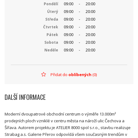
Pondělí
09:00
-
20:00
Úterý
09:00
-
20:00
Středa
09:00
-
20:00
Čtvrtek
09:00
-
20:00
Pátek
09:00
-
20:00
Sobota
09:00
-
20:00
Neděle
09:00
-
20:00
Přidat do
oblíbených
(0)
DALŠÍ INFORMACE
Moderní dvoupatrové obchodní centrum o výměře 13.000m²
prodejních ploch vzniklé v centru města na nároží ulic Čechova a
Šířava. Autorem projektu je ATELIER 8000 spol s.r.o., stavbu realizuje
Strabag a.s. Galerie Přerov odpovídá všem současným trendům v