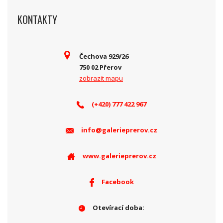
KONTAKTY
Čechova 929/26
750 02 Přerov
zobrazit mapu
(+420) 777 422 967
info@galerieprerov.cz
www.galerieprerov.cz
Facebook
Otevírací doba: