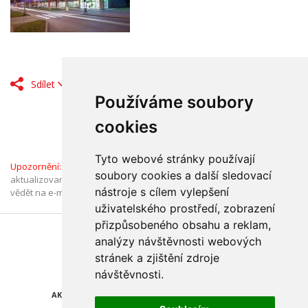
Sdílet
Používáme soubory
cookies
Tyto webové stránky používají
Upozornění:
Informace v Katalogu firem jsou ověřené a průběžně
soubory cookies a další sledovací
aktualizované. Pokud jste přesto narazili na chybný údaj, dejte nám
nástroje s cílem vylepšení
vědět na e-mail:
katalog@olomouc.cz
. Děkujeme.
uživatelského prostředí, zobrazení
přizpůsobeného obsahu a reklam,
Najdete nás také na
analýzy návštěvnosti webových
stránek a zjištění zdroje
ZPRÁVY
KATALOG FIREM
návštěvnosti.
AKCE A SLEVY
POLEDNÍ MENU