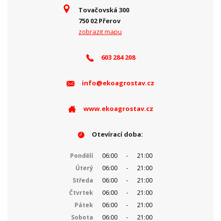
Tovačovská 300
750 02 Přerov
zobrazit mapu
603 284 208
info@ekoagrostav.cz
www.ekoagrostav.cz
Otevírací doba:
Pondělí
06:00
-
21:00
Úterý
06:00
-
21:00
Středa
06:00
-
21:00
Čtvrtek
06:00
-
21:00
Pátek
06:00
-
21:00
Sobota
06:00
-
21:00