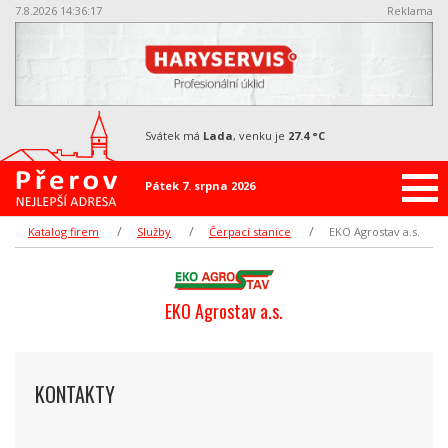
7.8.2026 14:36:18
Reklama
svátek má
Lada
, venku je
27.4 °C
Pátek 7. srpna 2026
Katalog firem
Služby
Čerpací stanice
EKO Agrostav a.s.
EKO Agrostav a.s.
KONTAKTY