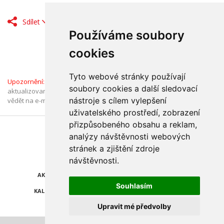
Sdílet
Používáme soubory
cookies
Tyto webové stránky používají
Upozornění:
Informace v Katalogu firem jsou ověřené a průběžně
soubory cookies a další sledovací
aktualizované. Pokud jste přesto narazili na chybný údaj, dejte nám
nástroje s cílem vylepšení
vědět na e-mail:
katalog@olomouc.cz
. Děkujeme.
uživatelského prostředí, zobrazení
přizpůsobeného obsahu a reklam,
Najdete nás také na
analýzy návštěvnosti webových
stránek a zjištění zdroje
ZPRÁVY
KATALOG FIREM
návštěvnosti.
AKCE A SLEVY
POLEDNÍ MENU
Souhlasím
KALENDÁŘ AKCÍ
POČASÍ
Upravit mé předvolby