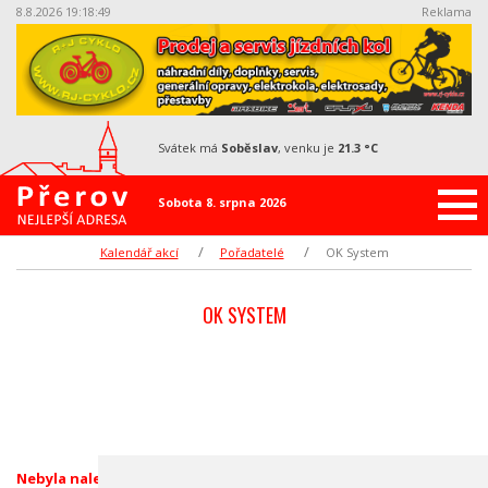
8.8.2026 19:18:49
Reklama
svátek má
Soběslav
, venku je
21.3 °C
Sobota 8. srpna 2026
Kalendář akcí
Pořadatelé
OK System
OK SYSTEM
Nebyla nalezena žádná akce.