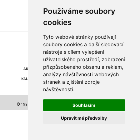
Používáme soubory
cookies
Tyto webové stránky používají
Najdete nás také na
soubory cookies a další sledovací
nástroje s cílem vylepšení
ZPRÁVY
KATALOG FIREM
uživatelského prostředí, zobrazení
přizpůsobeného obsahu a reklam,
AKCE A SLEVY
POLEDNÍ MENU
analýzy návštěvnosti webových
KALENDÁŘ AKCÍ
POČASÍ
stránek a zjištění zdroje
návštěvnosti.
© 1997-2026 NEJLEPŠÍ ADRESA a.s. Všechna práva vyhrazena.
Souhlasím
Upravit mé předvolby