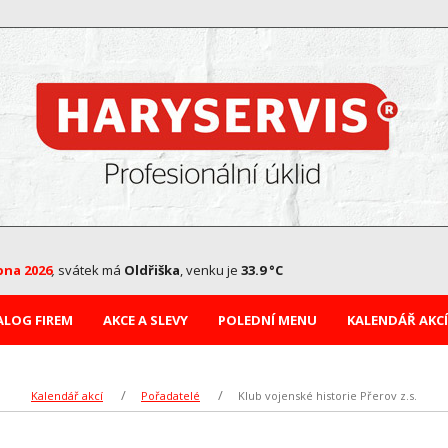
pna 2026
,
svátek má
Oldřiška
, venku je
33.9 °C
ALOG FIREM
AKCE A SLEVY
POLEDNÍ MENU
KALENDÁŘ AKCÍ
Kalendář akcí
Pořadatelé
Klub vojenské historie Přerov z.s.