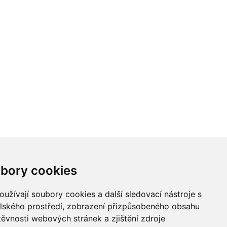
bory cookies
POLEDNÍ MENU
KALENDÁŘ AKCÍ
POČASÍ
užívají soubory cookies a další sledovací nástroje s
NEJLEPŠÍ ADRESA a.s. Všechna práva vyhrazena.
elského prostředí, zobrazení přizpůsobeného obsahu
těvnosti webových stránek a zjištění zdroje