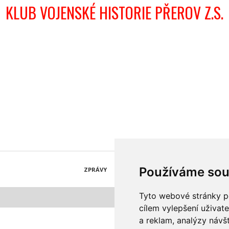
KLUB VOJENSKÉ HISTORIE PŘEROV Z.S.
Používáme sou
ZPRÁVY
KATALOG FIREM
AKCE A SLEVY
Tyto webové stránky po
© 1997-2026 
cílem vylepšení uživat
a reklam, analýzy návš