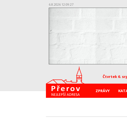
6.8.2026 12:09:28
Čtvrtek 6. sr
ZPRÁVY
KAT