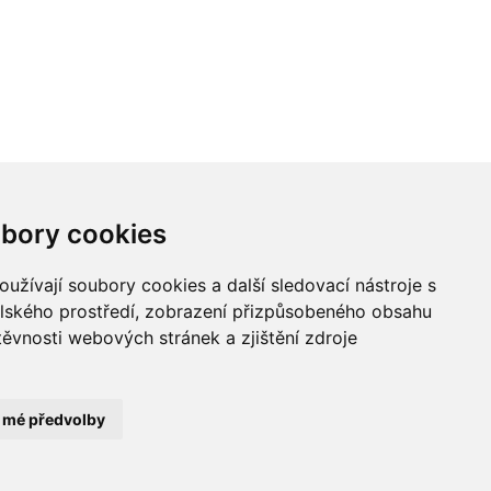
bory cookies
užívají soubory cookies a další sledovací nástroje s
elského prostředí, zobrazení přizpůsobeného obsahu
těvnosti webových stránek a zjištění zdroje
POLEDNÍ MENU
KALENDÁŘ AKCÍ
POČASÍ
t mé předvolby
NEJLEPŠÍ ADRESA a.s. Všechna práva vyhrazena.