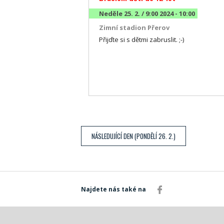
Neděle 25. 2. / 9:00 2024 - 10:00
Zimní stadion Přerov
Přijďte si s dětmi zabruslit. ;-)
NÁSLEDUJÍCÍ DEN (PONDĚLÍ 26. 2.)
Najdete nás také na