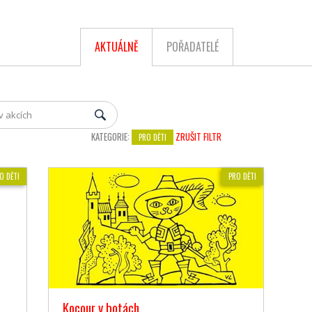
AKTUÁLNĚ
POŘADATELÉ
KATEGORIE:
ZRUŠIT FILTR
PRO DĚTI
O DĚTI
PRO DĚTI
Kocour v botách