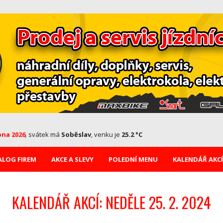
pna 2026
,
svátek má
Soběslav
, venku je
25.2 °C
ALOG FIREM
AKCE A SLEVY
POLEDNÍ MENU
KALENDÁŘ AKCÍ
KALENDÁŘ AKCÍ: NEDĚLE 25. 2. 2024