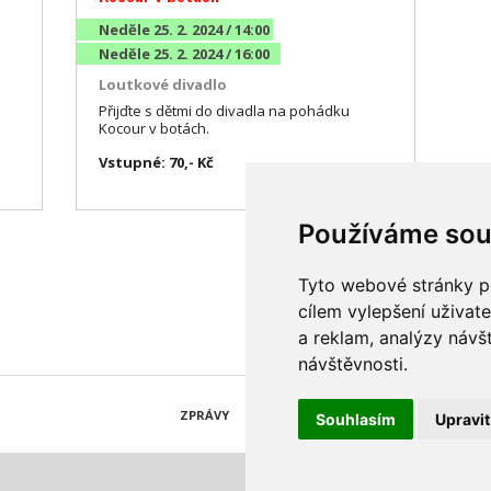
Neděle 25. 2. 2024 / 14:00
Neděle 25. 2. 2024 / 16:00
Loutkové divadlo
Přijďte s dětmi do divadla na pohádku
Kocour v botách.
Vstupné: 70,- Kč
Používáme sou
Tyto webové stránky po
cílem vylepšení uživat
a reklam, analýzy návš
návštěvnosti.
ZPRÁVY
KATALOG FIREM
AKCE A SLEVY
Souhlasím
Upravi
© 1997-2026 