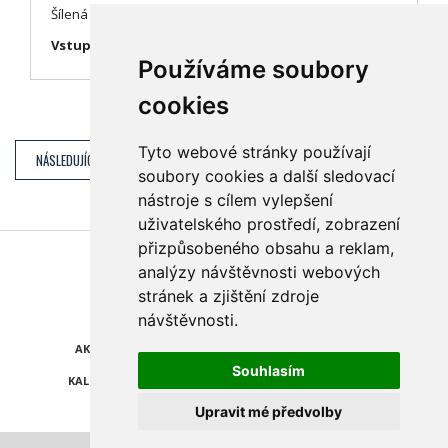
Šílená akční jízda...
Vstupné: 160,- Kč
Používáme soubory
cookies
Tyto webové stránky používají
NÁSLEDUJÍCÍ DEN (SOBOTA 27. 4.)
soubory cookies a další sledovací
nástroje s cílem vylepšení
uživatelského prostředí, zobrazení
přizpůsobeného obsahu a reklam,
Najdete nás také na
analýzy návštěvnosti webových
stránek a zjištění zdroje
ZPRÁVY
KATALOG FIREM
návštěvnosti.
AKCE A SLEVY
POLEDNÍ MENU
Souhlasím
KALENDÁŘ AKCÍ
POČASÍ
Upravit mé předvolby