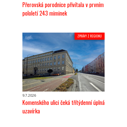
Přerovská porodnice přivítala v prvním
pololetí 243 miminek
ZPRÁVY Z REGIONU
9.7.2026
Komenského ulici čeká třítýdenní úplná
uzavírka