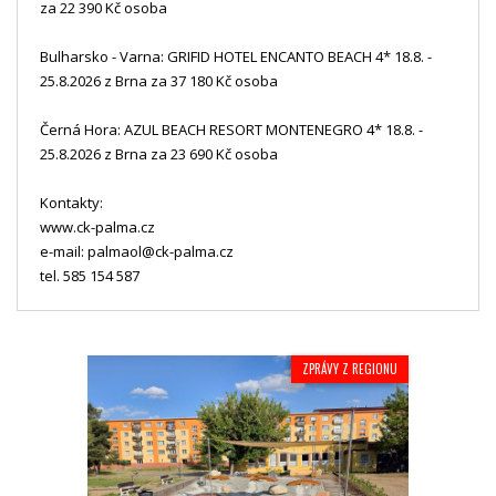
za 22 390 Kč osoba
Bulharsko - Varna: GRIFID HOTEL ENCANTO BEACH 4* 18.8. -
25.8.2026 z Brna za 37 180 Kč osoba
Černá Hora: AZUL BEACH RESORT MONTENEGRO 4* 18.8. -
25.8.2026 z Brna za 23 690 Kč osoba
Kontakty:
www.ck-palma.cz
e-mail: palmaol@ck-palma.cz
tel. 585 154 587
ZPRÁVY Z REGIONU