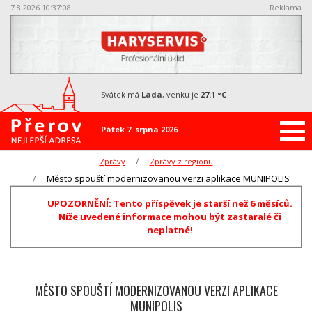
7.8.2026 10:37:08
Reklama
svátek má
Lada
, venku je
27.1 °C
Pátek 7. srpna 2026
Zprávy
Zprávy z regionu
Město spouští modernizovanou verzi aplikace MUNIPOLIS
UPOZORNĚNÍ: Tento příspěvek je starší než 6 měsíců.
Níže uvedené informace mohou být zastaralé či
neplatné!
MĚSTO SPOUŠTÍ MODERNIZOVANOU VERZI APLIKACE
MUNIPOLIS