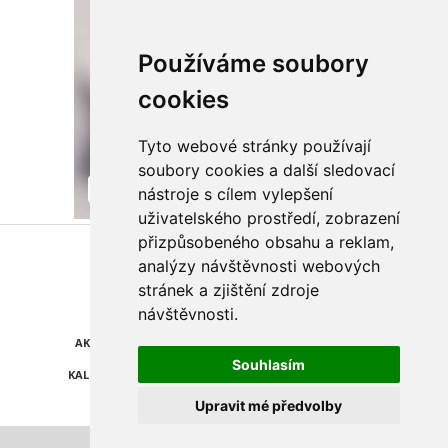
Používáme soubory
cookies
Tyto webové stránky používají
soubory cookies a další sledovací
nástroje s cílem vylepšení
uživatelského prostředí, zobrazení
přizpůsobeného obsahu a reklam,
Najdete nás také na
analýzy návštěvnosti webových
stránek a zjištění zdroje
ZPRÁVY
KATALOG FIREM
návštěvnosti.
AKCE A SLEVY
POLEDNÍ MENU
Souhlasím
KALENDÁŘ AKCÍ
POČASÍ
Upravit mé předvolby