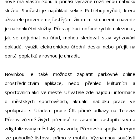
nově má vlastní ikonu a přináší výrazně rozšířenou nabídku
služeb. Součástí je například sekce Potřebuji vyřídit, která
uživatele provede nejčastějšími životními situacemi a navede
je na konkrétní služby. Přes aplikaci občané rychle naleznout,
jak se objednat na úřad, mohou sledovat stav vyřizování
dokladů, využít elektronickou úřední desku nebo přejít na
portál poplatků a rovnou je uhradit.
Novinkou je také možnost zaplatit parkovné online
prostřednictvím aplikace, nebo přehled kulturních a
sportovních akcí ve městě. Uživatelé zde najdou i informace
o městských sportovištích, aktuální nabídku práce ve
spolupráci s Úřadem práce ČR, přímé odkazy na Televizi
Přerov včetně živých přenosů ze zasedání zastupitelstva a
zdigitalizovaný městský zpravodaj Přerovská spojka, kterým
lze pohodlně listovat přímo v mobilu. Významnou součástí