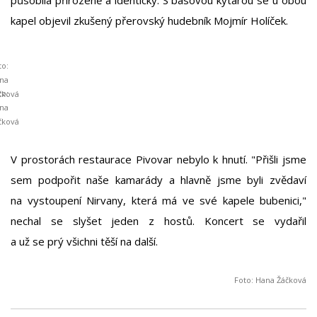
kapel objevil zkušený přerovský hudebník Mojmír Holíček.
to:
na
to:
čková
na
čková
V prostorách restaurace Pivovar nebylo k hnutí. "Přišli jsme
sem podpořit naše kamarády a hlavně jsme byli zvědaví
na vystoupení Nirvany, která má ve své kapele bubenici,"
nechal se slyšet jeden z hostů. Koncert se vydařil
a už se prý všichni těší na další.
Foto: Hana Žáčková