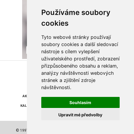
Používáme soubory
cookies
Tyto webové stránky používají
soubory cookies a další sledovací
nástroje s cílem vylepšení
uživatelského prostředí, zobrazení
přizpůsobeného obsahu a reklam,
Najdete nás také na
analýzy návštěvnosti webových
stránek a zjištění zdroje
ZPRÁVY
KATALOG FIREM
návštěvnosti.
AKCE A SLEVY
POLEDNÍ MENU
Souhlasím
KALENDÁŘ AKCÍ
POČASÍ
Upravit mé předvolby
© 1997-2026 NEJLEPŠÍ ADRESA a.s. Všechna práva vyhrazena.