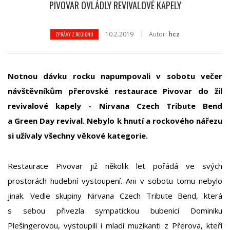
PIVOVAR OVLÁDLY REVIVALOVÉ KAPELY
10.2.2019
Autor:
hcz
ZPRÁVY Z REGIONU
Notnou dávku rocku napumpovali v sobotu večer
návštěvníkům přerovské restaurace Pivovar do žil
revivalové kapely - Nirvana Czech Tribute Bend
a Green Day revival. Nebylo k hnutí a rockového nářezu
si užívaly všechny věkové kategorie.
Restaurace Pivovar již několik let pořádá ve svých
prostorách hudební vystoupení. Ani v sobotu tomu nebylo
jinak. Vedle skupiny Nirvana Czech Tribute Bend, která
s sebou přivezla sympatickou bubenici Dominiku
Plešingerovou, vystoupili i mladí muzikanti z Přerova, kteří