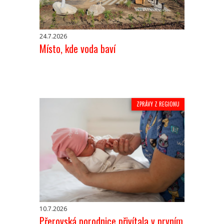
24.7.2026
Místo, kde voda baví
ZPRÁVY Z REGIONU
10.7.2026
Přerovská porodnice přivítala v prvním