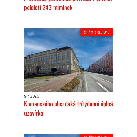
pololetí 243 miminek
ZPRÁVY Z REGIONU
9.7.2026
Komenského ulici čeká třítýdenní úplná
uzavírka