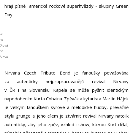
hrají písně americké rockové superhvězdy - skupiny Green
Day.
to:
na
to:
čková
na
čková
Nirvana Czech Tribute Bend je fanoušky považována
za autenticky nejpropracovanější revival Nirvany
v ČR i na Slovensku. Kapela se může pyšnit identickým
napodobením Kurta Cobaina. Zpěvák a kytarista Martin Hájek
je velkým fanouškem syrové a melodické hudby, převážně
stylu grunge a jeho cílem je ztvárnit revival Nirvany natolik
autenticky, aby jeho zpěv, vzhled i show, kterou Kurt dělal,
působila přirozeně a identicky. S basovou kytarou se u obou