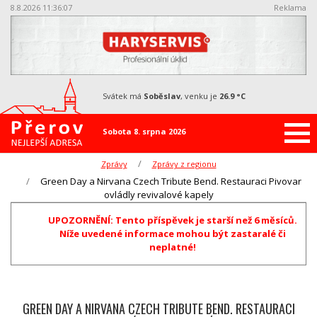
8.8.2026 11:36:07
Reklama
svátek má
Soběslav
, venku je
26.9 °C
Sobota 8. srpna 2026
Zprávy
Zprávy z regionu
Green Day a Nirvana Czech Tribute Bend. Restauraci Pivovar
ovládly revivalové kapely
UPOZORNĚNÍ: Tento příspěvek je starší než 6 měsíců.
Níže uvedené informace mohou být zastaralé či
neplatné!
GREEN DAY A NIRVANA CZECH TRIBUTE BEND. RESTAURACI