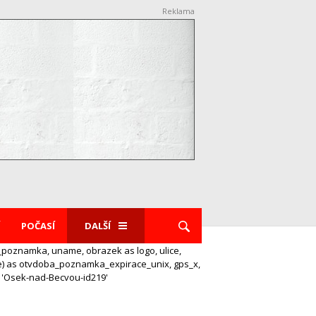
Reklama
POČASÍ
DALŠÍ
poznamka, uname, obrazek as logo, ulice,
e) as otvdoba_poznamka_expirace_unix, gps_x,
 'Osek-nad-Becvou-id219'