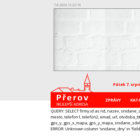
7.8.2026 12:23:11
Pátek 7. srp
ZPRÁVY
KAT
QUERY: SELECT firmy.id as rid, nazev, snidan
mesto, telefon1, telefon2, email, url, otvdo
gps_y, gps_x_mapa, gps_y_mapa, snidane_sdele
ERROR: Unknown column 'snidane_dny' in 'field l