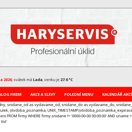
na 2026
,
svátek má
Lada
, venku je
27.6 °C
ALOG FIREM
AKCE A SLEVY
POLEDNÍ MENU
KALENDÁŘ AKCÍ
e_dny, snidane_od as vydavame_od, snidane_do as vydavame_do, snidane_
ba_titulek, otvdoba_poznamka, UNIX_TIMESTAMP(otvdoba_poznamka_expirac
ni FROM firmy WHERE firmy.snidane != '0000-00-00 00:00:00' AND uname =
ist'