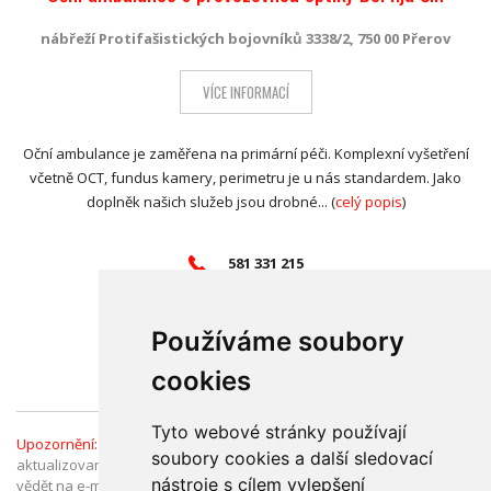
nábřeží Protifašistických bojovníků 3338/2, 750 00 Přerov
VÍCE INFORMACÍ
Oční ambulance je zaměřena na primární péči. Komplexní vyšetření
včetně OCT, fundus kamery, perimetru je u nás standardem. Jako
doplněk našich služeb jsou drobné... (
celý popis
)
581 331 215
ambulancepr@tanaocniklinika.cz
www.tanaocniklinika.cz
Používáme soubory
Přidat do
oblíbených
(1)
cookies
Tyto webové stránky používají
Upozornění:
Informace v Katalogu firem jsou ověřené a průběžně
soubory cookies a další sledovací
aktualizované. Pokud jste přesto narazili na chybný údaj, dejte nám
nástroje s cílem vylepšení
vědět na e-mail:
katalog@olomouc.cz
. Děkujeme.