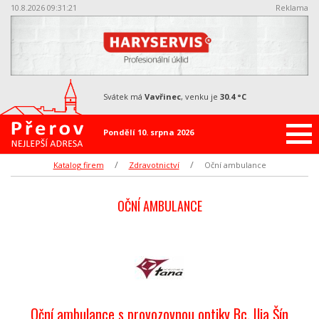
10.8.2026 09:31:21
Reklama
svátek má
Vavřinec
, venku je
30.4 °C
Pondělí 10. srpna 2026
Katalog firem
Zdravotnictví
Oční ambulance
OČNÍ AMBULANCE
Oční ambulance s provozovnou optiky Bc. Ilja Šín