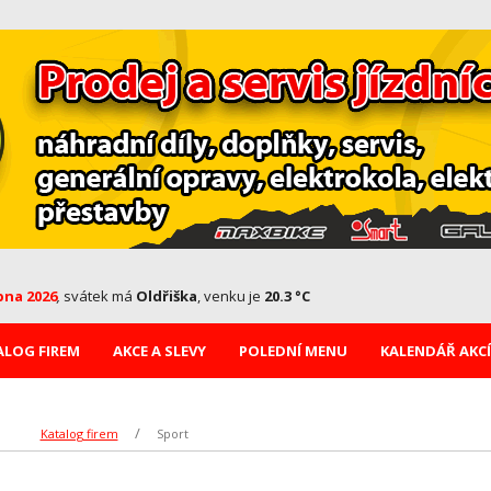
pna 2026
,
svátek má
Oldřiška
, venku je
20.3 °C
ALOG FIREM
AKCE A SLEVY
POLEDNÍ MENU
KALENDÁŘ AKCÍ
Katalog firem
Sport