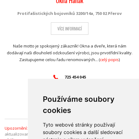
Okna Hanák
Protifašistických bojovníků 3200/14a, 750 02 Přerov
VÍCE INFORMACÍ
Naše motto je spokojený zákazník! Okna a dveře, která nám
dodávají naši dlouholetí odzkoušení výrobci, jsou prvotřídní kvality.
Zastupujeme celou řadu renomovaných... (
celý popis
)
725 454 045
info@oknahanak.cz
www.oknahanak.cz/
Používáme soubory
Přidat do
oblíbených
(2)
cookies
Tyto webové stránky používají
Upozornění:
Informace v Katalogu firem jsou ověřené a průběžně
soubory cookies a další sledovací
aktualizované. Pokud jste přesto narazili na chybný údaj, dejte nám