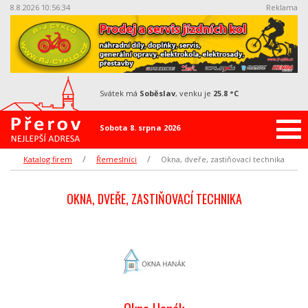
8.8.2026 10:56:34
Reklama
svátek má
Soběslav
, venku je
25.8 °C
Sobota 8. srpna 2026
Katalog firem
Řemeslníci
Okna, dveře, zastiňovací technika
OKNA, DVEŘE, ZASTIŇOVACÍ TECHNIKA