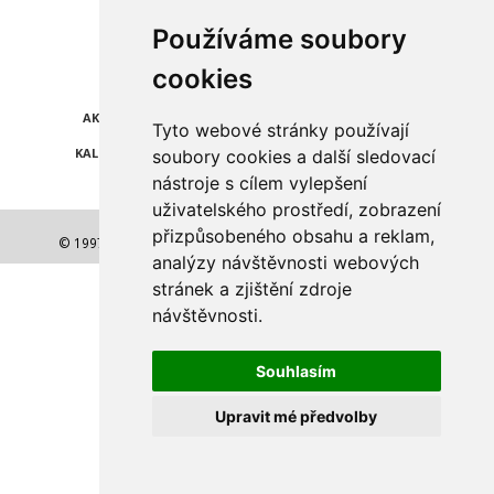
Najdete nás také na
Používáme soubory
cookies
ZPRÁVY
KATALOG FIREM
AKCE A SLEVY
POLEDNÍ MENU
Tyto webové stránky používají
KALENDÁŘ AKCÍ
POČASÍ
soubory cookies a další sledovací
nástroje s cílem vylepšení
uživatelského prostředí, zobrazení
přizpůsobeného obsahu a reklam,
© 1997-2026 NEJLEPŠÍ ADRESA a.s. Všechna práva vyhrazena.
analýzy návštěvnosti webových
stránek a zjištění zdroje
návštěvnosti.
Souhlasím
Upravit mé předvolby