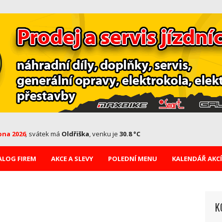
pna 2026
,
svátek má
Oldřiška
, venku je
30.8 °C
ALOG FIREM
AKCE A SLEVY
POLEDNÍ MENU
KALENDÁŘ AKCÍ
K