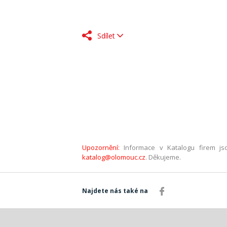
Sdílet
Upozornění:
Informace v Katalogu firem jso
katalog@olomouc.cz
. Děkujeme.
Najdete nás také na