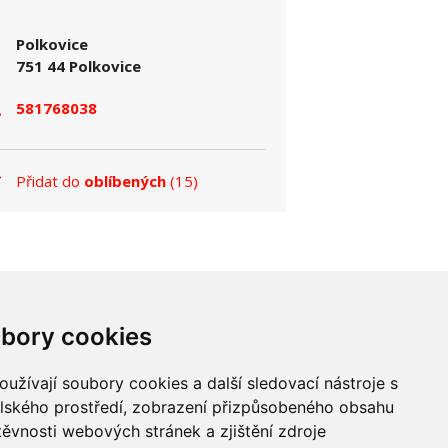
Polkovice
751 44 Polkovice
581768038
Přidat do
oblíbených
(15)
a chybný údaj, dejte nám vědět na e-mail:
bory cookies
POLEDNÍ MENU
KALENDÁŘ AKCÍ
POČASÍ
užívají soubory cookies a další sledovací nástroje s
elského prostředí, zobrazení přizpůsobeného obsahu
těvnosti webových stránek a zjištění zdroje
NEJLEPŠÍ ADRESA a.s. Všechna práva vyhrazena.