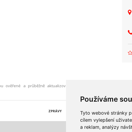
u ověřené a průběžně aktualizované. Pokud jste přesto narazili n
Používáme sou
ZPRÁVY
KATALOG FIREM
AKCE A SLEVY
Tyto webové stránky po
cílem vylepšení uživat
a reklam, analýzy návš
© 1997-2026 