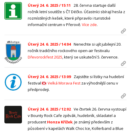
Úterý 24. 6. 2025 / 15:11
28. června startuje další
ročník letní soutěže s ČT Déčko. Účastníci sbírají hesla z
rozmístěných kešek, které připravilo i turistické
informační centrum v Přerově.
Více zde
.
Úterý 24. 6. 2025 / 14:04
Nenechte si ujít jubilejní 20.
ročník tradičního rockového open-air festivalu
Dřevorockfest 2025
, který se uskuteční 5. července.
Úterý 24. 6. 2025 / 13:09
Zajistěte si lístky na hudební
festival
Velká Morava Fest
za výhodnější cenu v
předprodeji.
Úterý 24. 6. 2025 / 12:02
Ve čtvrtek 26. června vystoupí
v Bounty Rock Cafe zpěvák, hudebník, skladatel a
producent
Honza Křížek
. Je známý především z
působení v kapelách Walk Choc Ice, Kollerband a Blue