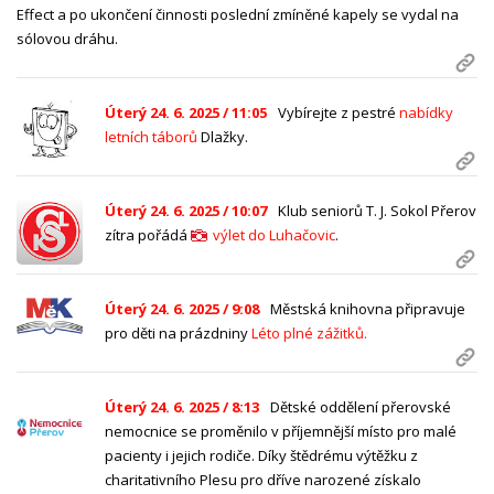
Effect a po ukončení činnosti poslední zmíněné kapely se vydal na
sólovou dráhu.
Úterý 24. 6. 2025 / 11:05
Vybírejte z pestré
nabídky
letních táborů
Dlažky.
Úterý 24. 6. 2025 / 10:07
Klub seniorů T. J. Sokol Přerov
zítra pořádá
výlet do Luhačovic
.
Úterý 24. 6. 2025 / 9:08
Městská knihovna připravuje
pro děti na prázdniny
Léto plné zážitků.
Úterý 24. 6. 2025 / 8:13
Dětské oddělení přerovské
nemocnice
se proměnilo v příjemnější místo pro malé
pacienty i jejich rodiče. Díky štědrému výtěžku z
charitativního Plesu pro dříve narozené získalo