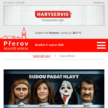
9.8.2026 14:30:09
Reklama
svátek má
Roman
, venku je
28.2 °C
Neděle 9. srpna 2026
Kalendář akcí
Scary Movie