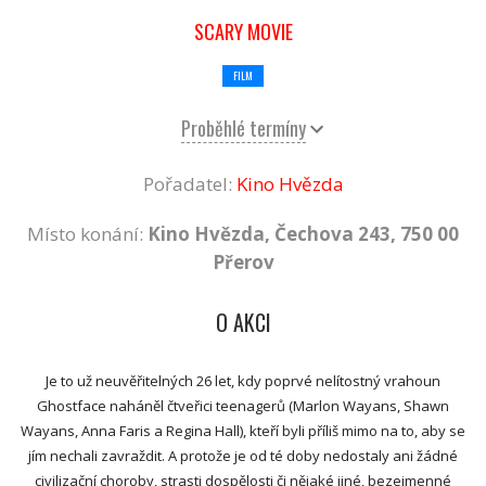
SCARY MOVIE
FILM
Proběhlé termíny
Pořadatel:
Kino Hvězda
Místo konání:
Kino Hvězda, Čechova 243, 750 00
Přerov
O AKCI
Je to už neuvěřitelných 26 let, kdy poprvé nelítostný vrahoun
Ghostface naháněl čtveřici teenagerů (Marlon Wayans, Shawn
Wayans, Anna Faris a Regina Hall), kteří byli příliš mimo na to, aby se
jím nechali zavraždit. A protože je od té doby nedostaly ani žádné
civilizační choroby, strasti dospělosti či nějaké jiné, bezejmenné