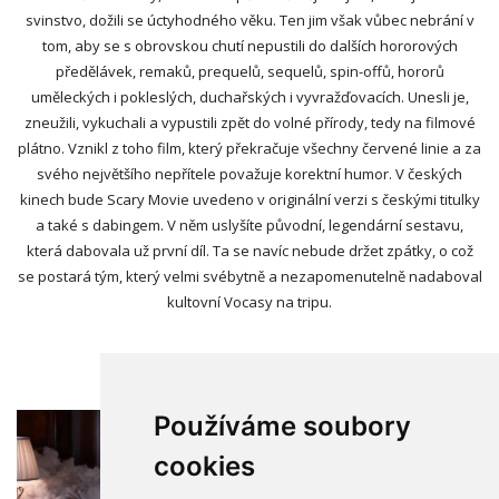
svinstvo, dožili se úctyhodného věku. Ten jim však vůbec nebrání v
tom, aby se s obrovskou chutí nepustili do dalších hororových
předělávek, remaků, prequelů, sequelů, spin-offů, hororů
uměleckých i pokleslých, duchařských i vyvražďovacích. Unesli je,
zneužili, vykuchali a vypustili zpět do volné přírody, tedy na filmové
plátno. Vznikl z toho film, který překračuje všechny červené linie a za
svého největšího nepřítele považuje korektní humor. V českých
kinech bude Scary Movie uvedeno v originální verzi s českými titulky
a také s dabingem. V něm uslyšíte původní, legendární sestavu,
která dabovala už první díl. Ta se navíc nebude držet zpátky, o což
se postará tým, který velmi svébytně a nezapomenutelně nadaboval
kultovní Vocasy na tripu.
FOTOGRAFIE
Používáme soubory
cookies