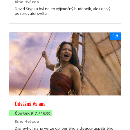
Kino Hvězda
David Stypka byl nejen výjimečný hudebník, ale i citlivý
pozorovatel světa...
FILM
Odvážná Vaiana
Čtvrtek 9. 7. / 16:00
Kino Hvězda
Disneyho hraná verze oblíbeného a divácky úspěšného