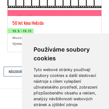
50 let kina Hvězda
15. 5. - 15. 11.
Muzeum Komenského
Výstava mapující historii přerovského kina.
Používáme soubory
cookies
Tyto webové stránky používají
NÁSLEDUJÍCÍ DEN (PÁTEK 10. 7.)
soubory cookies a další sledovací
nástroje s cílem vylepšení
uživatelského prostředí, zobrazení
přizpůsobeného obsahu a reklam,
Najdete nás také na
analýzy návštěvnosti webových
stránek a zjištění zdroje