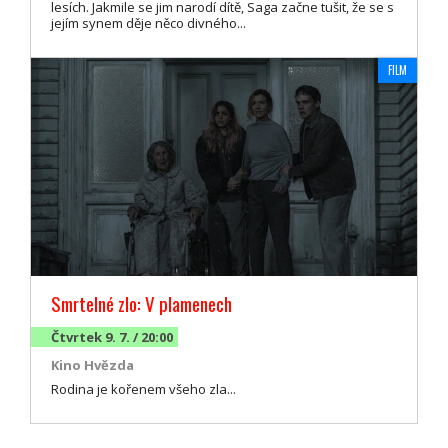
lesích. Jakmile se jim narodí dítě, Saga začne tušit, že se s
jejím synem děje něco divného...
FILM
Smrtelné zlo: V plamenech
Čtvrtek 9. 7. / 20:00
Kino Hvězda
Rodina je kořenem všeho zla...