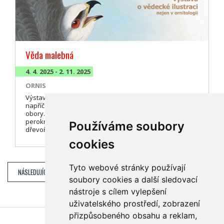
Věda malebná
4. 4. 2025 - 2. 11. 2025
ORNIS
Výstava nastíní historii vědecké ilustrace a různé náměty
napříč přírodovědnými
obory. Představí různé metody kreseb a tisků, od
perokresby po infografiku, od
Používáme soubory
dřevořezu po umělou inteligenci.
cookies
Tyto webové stránky používají
NÁSLEDUJÍCÍ DEN (ÚTERÝ 22. 4.)
soubory cookies a další sledovací
nástroje s cílem vylepšení
uživatelského prostředí, zobrazení
přizpůsobeného obsahu a reklam,