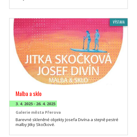
VÝSTAVA
Malba a sklo
3. 4. 2025 - 26. 4. 2025
Galerie města Přerova
Barevné skleněné objekty Josefa Divína a stejně pestré
malby Jitky Skočkové.